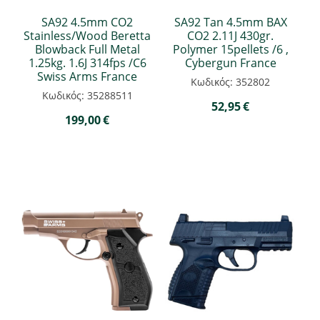
SA92 4.5mm CO2
SA92 Tan 4.5mm BAX
Stainless/Wood Beretta
CO2 2.11J 430gr.
Blowback Full Metal
Polymer 15pellets /6 ,
1.25kg. 1.6J 314fps /C6
Cybergun France
Swiss Arms France
Κωδικός: 352802
Κωδικός: 35288511
52,95
€
199,00
€