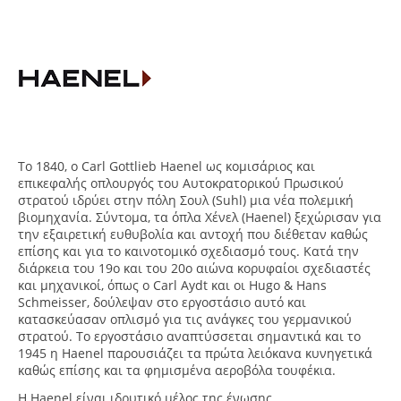
Το 1840, ο Carl Gottlieb Haenel ως κομισάριος και
επικεφαλής οπλουργός του Αυτοκρατορικού Πρωσικού
στρατού ιδρύει στην πόλη Σουλ (Suhl) μια νέα πολεμική
βιομηχανία. Σύντομα, τα όπλα Χένελ (Haenel) ξεχώρισαν για
την εξαιρετική ευθυβολία και αντοχή που διέθεταν καθώς
επίσης και για το καινοτομικό σχεδιασμό τους. Κατά την
διάρκεια του 19ο και του 20ο αιώνα κορυφαίοι σχεδιαστές
και μηχανικοί, όπως ο Carl Aydt και οι Hugo & Hans
Schmeisser, δούλεψαν στο εργοστάσιο αυτό και
κατασκεύασαν οπλισμό για τις ανάγκες του γερμανικού
στρατού. Το εργοστάσιο αναπτύσσεται σημαντικά και το
1945 η Haenel παρουσιάζει τα πρώτα λειόκανα κυνηγετικά
καθώς επίσης και τα φημισμένα αεροβόλα τουφέκια.
Η Haenel είναι ιδρυτικό μέλος της ένωσης