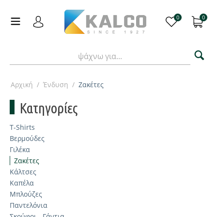
0
0
Αρχική
/
Ένδυση
/
Ζακέτες
Κατηγορίες
T-Shirts
Βερμούδες
Γιλέκα
Ζακέτες
Κάλτσες
Καπέλα
Μπλούζες
Παντελόνια
Σκούφοι - Γάντια