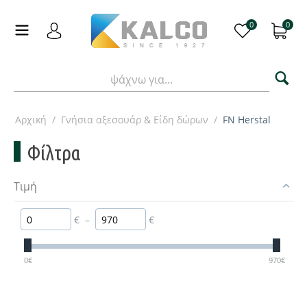
0
0
Αρχική
/
Γνήσια αξεσουάρ & Είδη δώρων
/
FN Herstal
Φίλτρα
Τιμή
€
–
€
0
€
970
€