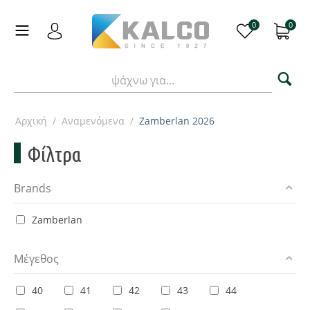
0
0
Αρχική
/
Αναμενόμενα
/
Zamberlan 2026
Φίλτρα
Brands
Zamberlan
Μέγεθος
40
41
42
43
44