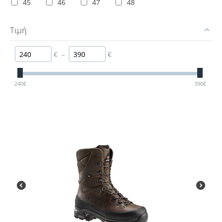
45
46
47
48
Τιμή
€
–
€
240
€
390
€