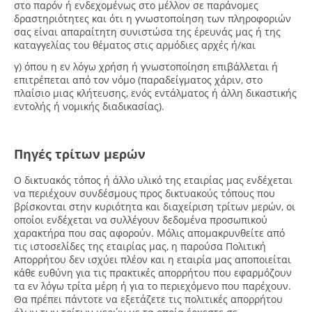
στο παρόν ή ενδεχομένως στο μέλλον σε παράνομες
δραστηριότητες και ότι η γνωστοποίηση των πληροφοριών
σας είναι απαραίτητη συνιστώσα της έρευνάς μας ή της
καταγγελίας του θέματος στις αρμόδιες αρχές ή/και
γ) όπου η εν λόγω χρήση ή γνωστοποίηση επιβάλλεται ή
επιτρέπεται από τον νόμο (παραδείγματος χάριν, στο
πλαίσιο μιας κλήτευσης, ενός εντάλματος ή άλλη δικαστικής
εντολής ή νομικής διαδικασίας).
Πηγές τρίτων μερών
Ο δικτυακός τόπος ή άλλο υλικό της εταιρίας μας ενδέχεται
να περιέχουν συνδέσμους προς δικτυακούς τόπους που
βρίσκονται στην κυριότητα και διαχείριση τρίτων μερών, οι
οποίοι ενδέχεται να συλλέγουν δεδομένα προσωπικού
χαρακτήρα που σας αφορούν. Μόλις απομακρυνθείτε από
τις ιστοσελίδες της εταιρίας μας, η παρούσα Πολιτική
Απορρήτου δεν ισχύει πλέον και η εταιρία μας αποποιείται
κάθε ευθύνη για τις πρακτικές απορρήτου που εφαρμόζουν
τα εν λόγω τρίτα μέρη ή για το περιεχόμενο που παρέχουν.
Θα πρέπει πάντοτε να εξετάζετε τις πολιτικές απορρήτου