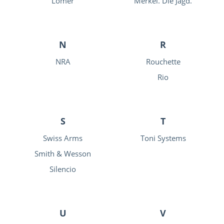
Lomer
Merkel. Die Jagd.
N
R
NRA
Rouchette
Rio
S
T
Swiss Arms
Toni Systems
Smith & Wesson
Silencio
U
V