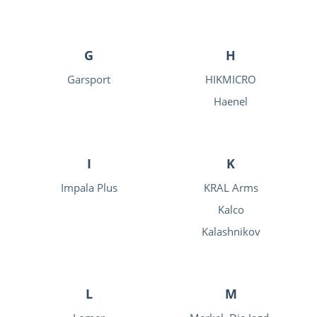
G
H
Garsport
HIKMICRO
Haenel
I
K
Impala Plus
KRAL Arms
Kalco
Kalashnikov
L
M