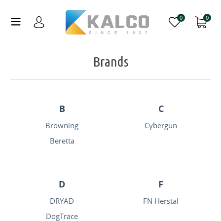
0
0
Brands
B
C
Browning
Cybergun
Beretta
D
F
DRYAD
FN Herstal
DogTrace