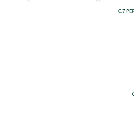
10
€
20
€
C.7 PE