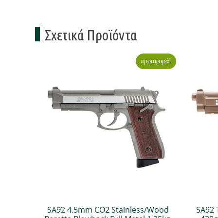
Σχετικά Προϊόντα
προσφορά!
SA92 4.5mm CO2 Stainless/Wood
SA92 