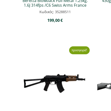
Beretta Blowback Full Metal 1.25kg.
430g
1.6J 314fps /C6 Swiss Arms France
Κωδικός: 35288511
199,00
€
προσφορά!