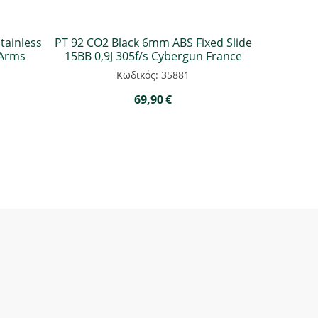
Stainless
PT 92 CO2 Black 6mm ABS Fixed Slide
 Arms
15BB 0,9J 305f/s Cybergun France
Κωδικός: 35881
69,90
€