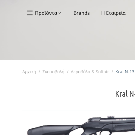
Προϊόντα
Brands
Η Εταιρεία
Αρχική
/
Σκοποβολή
/
Αεροβόλα & Softair
/
Kral N-1
Kral N