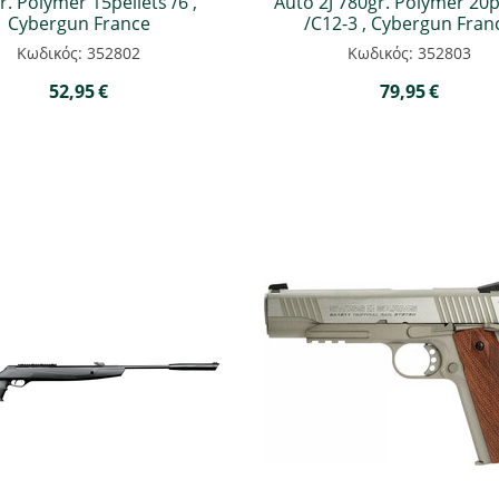
r. Polymer 15pellets /6 ,
Auto 2J 780gr. Polymer 20p
Cybergun France
/C12-3 , Cybergun Fran
Κωδικός: 352802
Κωδικός: 352803
52,95
€
79,95
€