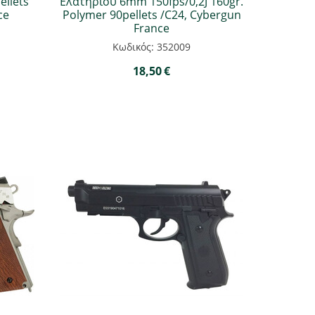
ellets
Ελατηρίου 6mm 150fps/0,2J 160gr.
ce
Polymer 90pellets /C24, Cybergun
France
Κωδικός: 352009
18,50
€