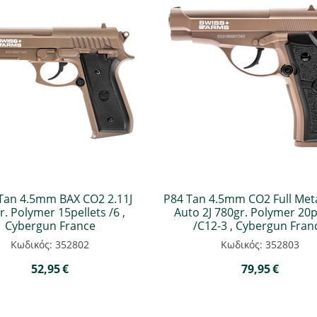
Tan 4.5mm BAX CO2 2.11J
P84 Tan 4.5mm CO2 Full Meta
r. Polymer 15pellets /6 ,
Auto 2J 780gr. Polymer 20p
Cybergun France
/C12-3 , Cybergun Fran
Κωδικός: 352802
Κωδικός: 352803
52,95
€
79,95
€