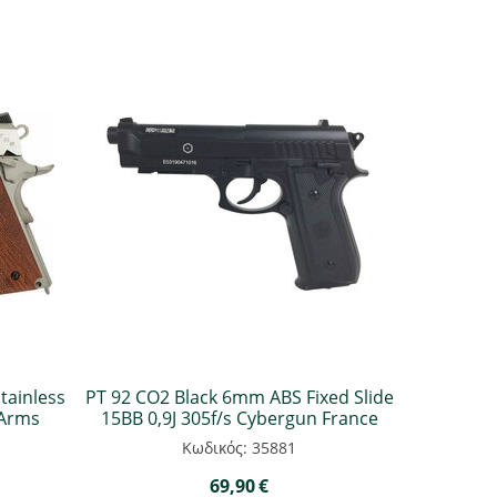
Stainless
PT 92 CO2 Black 6mm ABS Fixed Slide
 Arms
15BB 0,9J 305f/s Cybergun France
Κωδικός: 35881
69,90
€