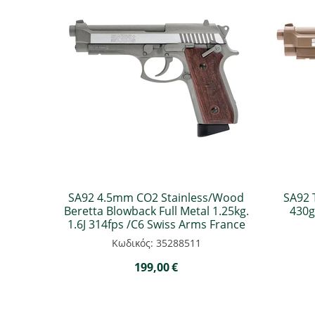
SA92 4.5mm CO2 Stainless/Wood
SA92 
Beretta Blowback Full Metal 1.25kg.
430g
1.6J 314fps /C6 Swiss Arms France
Κωδικός: 35288511
199,00
€