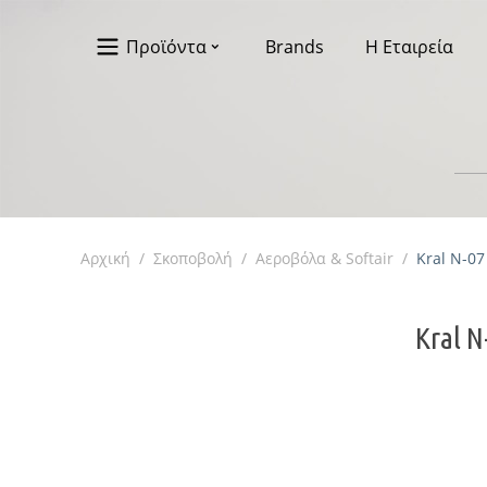
Προϊόντα
Brands
Η Εταιρεία
Αρχική
/
Σκοποβολή
/
Αεροβόλα & Softair
/
Kral N-0
Kral N