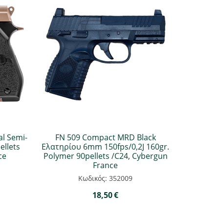
l Semi-
FN 509 Compact MRD Black
ellets
Ελατηρίου 6mm 150fps/0,2J 160gr.
ce
Polymer 90pellets /C24, Cybergun
France
Κωδικός: 352009
18,50
€