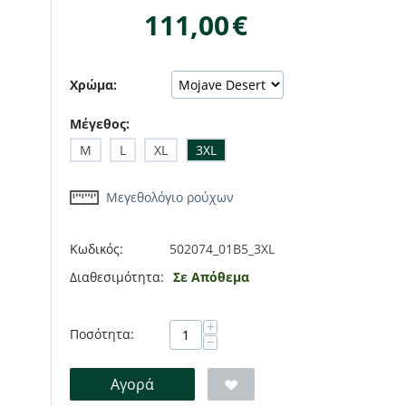
111,00
€
Χρώμα:
Μέγεθος:
M
L
XL
3XL
Μεγεθολόγιο ρούχων
Κωδικός:
502074_01B5_3XL
Διαθεσιμότητα:
Σε Απόθεμα
+
Ποσότητα:
−
Αγορά