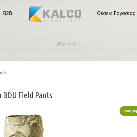
B2B
Θέσεις Εργασίας
ants
a BDU Field Pants
προσφο