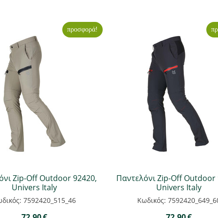
προσφορά!
πρ
νι Zip-Off Outdoor 92420,
Παντελόνι Zip-Off Outdoor 
Univers Italy
Univers Italy
δικός: 7592420_515_46
Κωδικός: 7592420_649_6
72,90
€
72,90
€