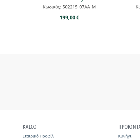
Κωδικός: 502215_07AA_M
Κ
199,00
€
KALCO
ΠΡΟΪΟΝΤ
Εταιρικό Προφίλ
Κυνήγι