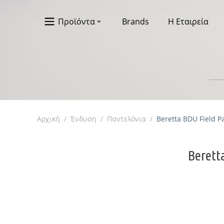
Προϊόντα
Brands
Η Εταιρεία
Αρχική
/
Ένδυση
/
Παντελόνια
/
Beretta BDU Field P
Berett