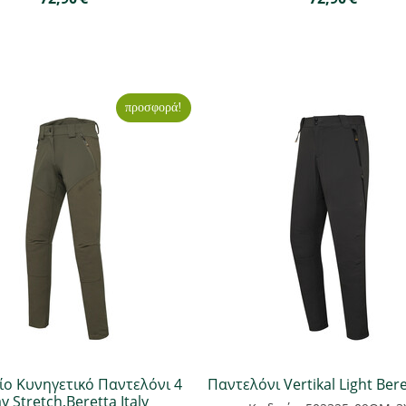
προσφορά!
ίο Κυνηγετικό Παντελόνι 4
Παντελόνι Vertikal Light Beret
 Stretch,Beretta Italy