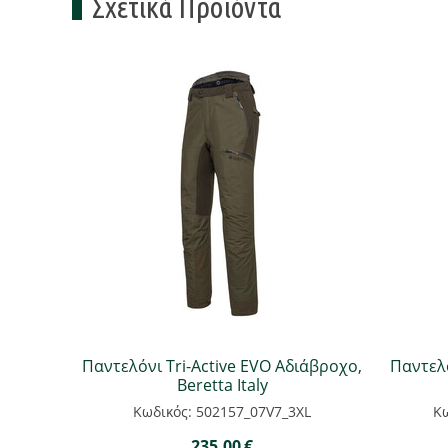
Σχετικά Προϊόντα
Παντελόνι Tri-Active EVO Αδιάβροχο,
Παντελό
Beretta Italy
Κωδικός: 502157_07V7_3XL
Κω
235,00
€