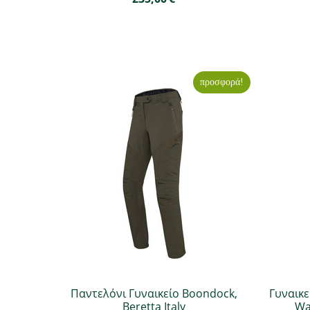
προσφορά!
Παντελόνι Γυναικείο Boondock,
Γυναικε
Beretta Italy
Way