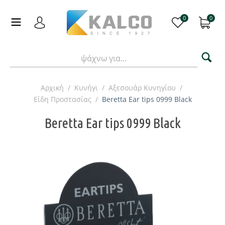
0
0
Αρχική
/
Κυνήγι
/
Αξεσουάρ Κυνηγίου
/
Είδη Προστασίας
/
Beretta Ear tips 0999 Black
Beretta Ear tips 0999 Black