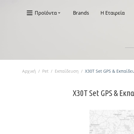
Προϊόντα
Brands
Η Εταιρεία
Αρχική
/
Pet
/
Εκπαίδευση
/
X30T Set GPS & Εκπαίδε
X30T Set GPS & Εκπ