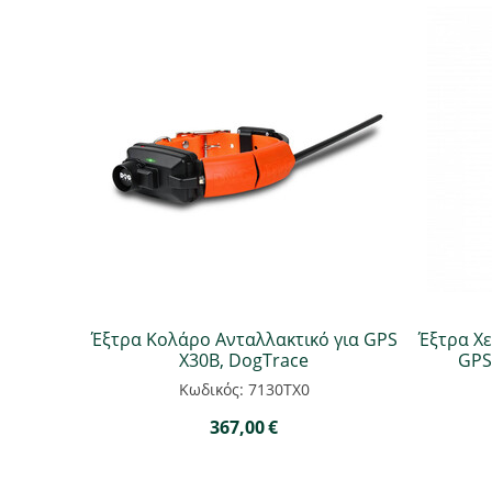
Έξτρα Κολάρο Ανταλλακτικό για GPS
Έξτρα Χε
X30B, DogTrace
GPS
Κωδικός: 7130ΤΧ0
367,00
€