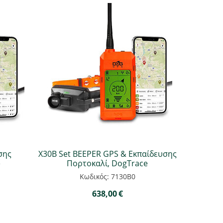
σης
X30B Set BEEPER GPS & Εκπαίδευσης
e
Πορτοκαλί, DogTrace
Κωδικός: 7130B0
638,00
€