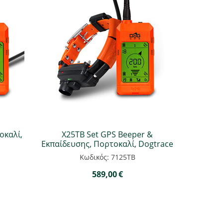
οκαλί,
Χ25ΤB Set GPS Beeper &
Εκπαίδευσης, Πορτοκαλί, Dogtrace
Κωδικός: 7125TB
589,00
€