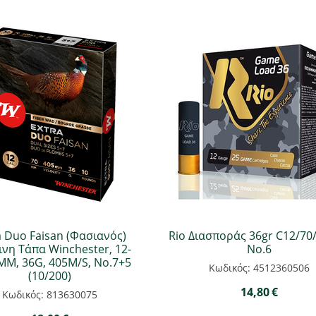
a Duo Faisan (Φασιανός)
Rio Διασποράς 36gr C12/7
νη Τάπα Winchester, 12-
Νο.6
MM, 36G, 405M/S, No.7+5
Κωδικός: 4512360506
(10/200)
14,80
€
Κωδικός: 813630075