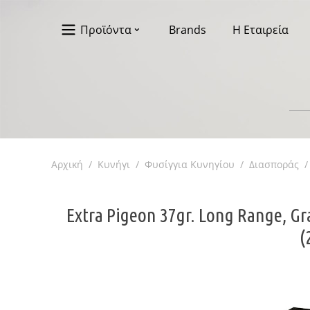
Προϊόντα
Brands
Η Εταιρεία
Αρχική
/
Κυνήγι
/
Φυσίγγια Κυνηγίου
/
Διασποράς
/
Extra Pigeon 37gr. Long Range, G
(