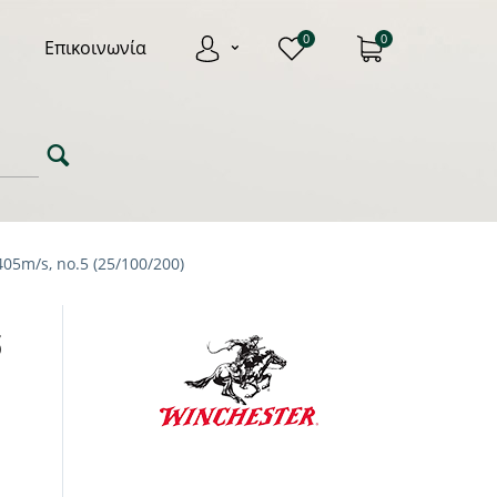
0
0
Επικοινωνία
05m/s, no.5 (25/100/200)
5