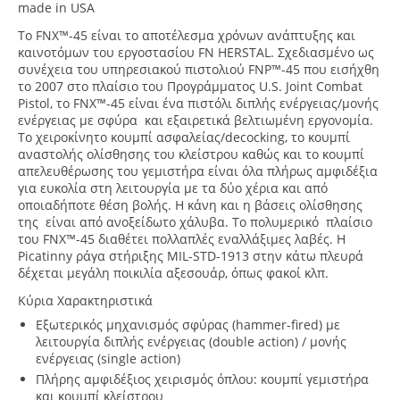
made in USA
Το FNX™-45 είναι το αποτέλεσμα χρόνων ανάπτυξης και
καινοτόμων του εργοστασίου FN HERSTAL. Σχεδιασμένο ως
συνέχεια του υπηρεσιακού πιστολιού FNP™-45 που εισήχθη
το 2007 στο πλαίσιο του Προγράμματος U.S. Joint Combat
Pistol, το FNX™-45 είναι ένα πιστόλι διπλής ενέργειας/μονής
ενέργειας με σφύρα και εξαιρετικά βελτιωμένη εργονομία.
Το χειροκίνητο κουμπί ασφαλείας/decocking, το κουμπί
αναστολής ολίσθησης του κλείστρου καθώς και το κουμπί
απελευθέρωσης του γεμιστήρα είναι όλα πλήρως αμφιδέξια
για ευκολία στη λειτουργία με τα δύο χέρια και από
οποιαδήποτε θέση βολής. Η κάνη και η βάσεις ολίσθησης
της είναι από ανοξείδωτο χάλυβα. Το πολυμερικό πλαίσιο
του FNX™-45 διαθέτει πολλαπλές εναλλάξιμες λαβές. Η
Picatinny ράγα στήριξης MIL-STD-1913 στην κάτω πλευρά
δέχεται μεγάλη ποικιλία αξεσουάρ, όπως φακοί κλπ.
Κύρια Χαρακτηριστικά
Εξωτερικός μηχανισμός σφύρας (hammer-fired) με
λειτουργία διπλής ενέργειας (double action) / μονής
ενέργειας (single action)
Πλήρης αμφιδέξιος χειρισμός όπλου: κουμπί γεμιστήρα
και κουμπί κλείστρου