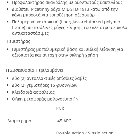
Προφυλακτήρας σκανδάλης με οδοντωτούς δακτυλίους
Διαθέτει Picatinny ράγα MIL-STD-1913 κάτω από την
κάνη μπροστά για τοποθέτηση αξεσουάρ
Πολυμερική κατασκευή (fiberglass-reinforced polymer
frame) με ατσάλινες ράγες κίνησης του κλείστρου εύκολα
αντικαταστάσιμες
Γεμιστήρας
Γεμιστήρας με πολυμερική βάση και ειδική λείανση για
αξιοπιστία και αντοχή στην σκληρή χρήση
Η Συσκευασία Περιλαμβάνει
Δύο (2) ανταλλακτικές οπίσθιες λαβές
Δύο (2) γεμιστήρες 15 φυσιγγίων
Κλειδαριά ασφαλείας
Θήκη μεταφοράς με λογότυπο FN
FNX
Διαμέτρημα
.45 APC
Double action / Single action