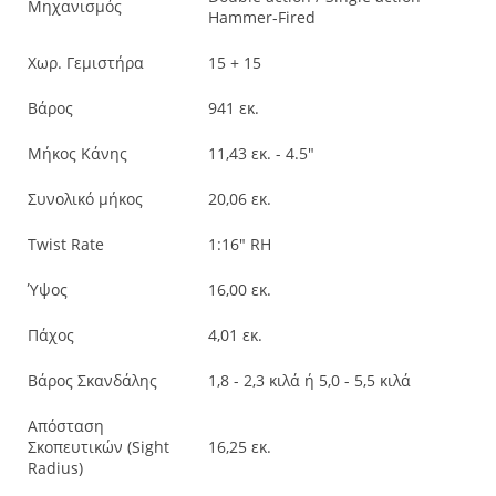
Μηχανισμός
Hammer-Fired
Χωρ. Γεμιστήρα
15 + 15
Βάρος
941 εκ.
Μήκος Κάνης
11,43 εκ. - 4.5"
Συνολικό μήκος
20,06 εκ.
Twist Rate
1:16" RH
Ύψος
16,00 εκ.
Πάχος
4,01 εκ.
Βάρος Σκανδάλης
1,8 - 2,3 κιλά ή 5,0 - 5,5 κιλά
Απόσταση
Σκοπευτικών (Sight
16,25 εκ.
Radius)