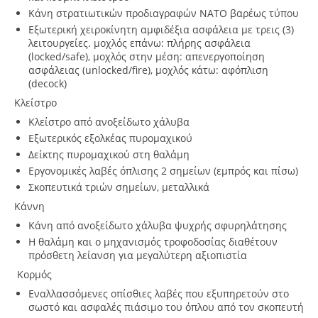
Κάνη στρατιωτικών προδιαγραφών ΝΑΤΟ βαρέως τύπου
Εξωτερική χειροκίνητη αμφιδέξια ασφάλεια με τρεις (3)
λειτουργείες. μοχλός επάνω: πλήρης ασφάλεια
(locked/safe), μοχλός στην μέση: απενεργοποίηση
ασφάλειας (unlocked/fire), μοχλός κάτω: αφόπλιση
(decock)
Κλείστρο
Κλείστρο από ανοξείδωτο χάλυβα
Εξωτερικός εξολκέας πυρομαχικού
Δείκτης πυρομαχικού στη θαλάμη
Εργονομικές λαβές όπλισης 2 σημείων (εμπρός και πίσω)
Σκοπευτικά τριών σημείων, μεταλλικά
Κάννη
Κάνη από ανοξείδωτο χάλυβα ψυχρής σφυρηλάτησης
Η θαλάμη και ο μηχανισμός τροφοδοσίας διαθέτουν
πρόσθετη λείανση για μεγαλύτερη αξιοπιστία
Κορμός
Εναλλασσόμενες οπίσθιες λαβές που εξυπηρετούν στο
σωστό και ασφαλές πιάσιμο του όπλου από τον σκοπευτή