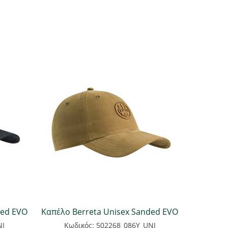
ded EVO
Καπέλο Berreta Unisex Sanded EVO
NI
Κωδικός: 502268_086Y_UNI