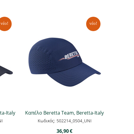
νέο!
νέο!
a-Italy
Καπέλο Beretta Team, Beretta-Italy
NI
Κωδικός: 502214_0504_UNI
36,90
€