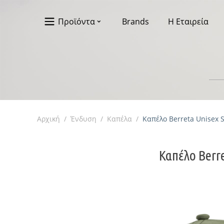
Προϊόντα
Brands
Η Εταιρεία
Αρχική
/
Ένδυση
/
Καπέλα
/
Καπέλο Berreta Unisex
Καπέλο Berr