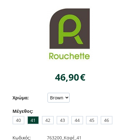
46,90
€
Χρώμα:
Μέγεθος:
40
41
42
43
44
45
46
Κωδικός:
763200_Καφέ_41