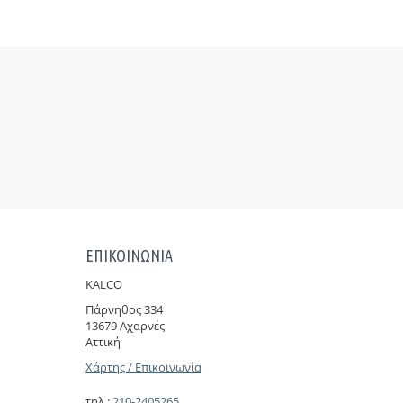
ΕΠΙΚΟΙΝΩΝΙΑ
KALCO
Πάρνηθoς 334
13679 Αχαρνές
Αττική
Χάρτης / Επικοινωνία
τηλ.:
210-2405265