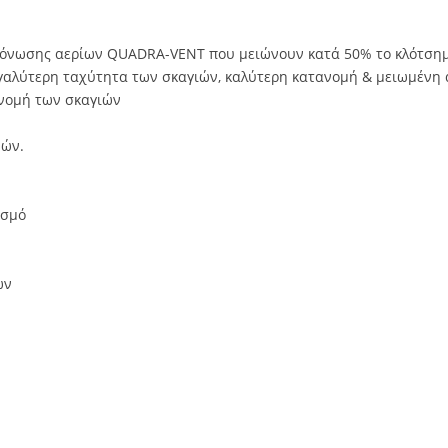
εκτόνωσης αερίων QUADRA-VENT που μειώνουν κατά 50% το κλότσημ
εγαλύτερη ταχύτητα των σκαγιών, καλύτερη κατανομή & μειωμένη
νομή των σκαγιών
μών.
ισμό
ών