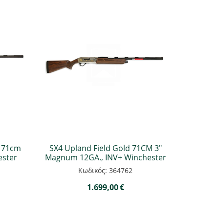
A 71cm
SX4 Upland Field Gold 71CM 3"
ester
Magnum 12GA., INV+ Winchester
Κωδικός: 364762
1.699,00
€