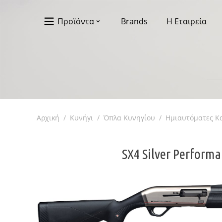
Προϊόντα
Brands
Η Εταιρεία
Αρχική
/
Κυνήγι
/
Όπλα Κυνηγίου
/
Ημιαυτόματες Κ
SX4 Silver Perform