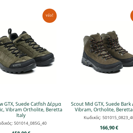
νέο!
w GTX, Suede Catfish Δέρμα
Scout Mid GTX, Suede Bark 
c, Vibram Ortholite, Beretta
Vibram, Ortholite, Beretta 
Italy
Κωδικός: 501015_0823_4
δικός: 501014_085G_40
166,90
€