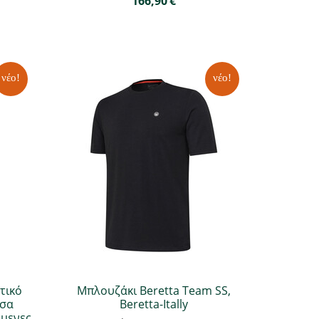
166,90
€
νέο!
νέο!
τικό
Μπλουζάκι Beretta Team SS,
υσα
Beretta-Itally
ημενες