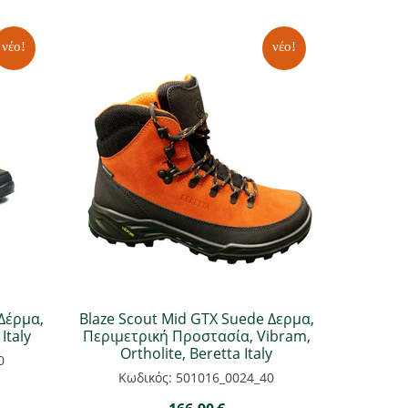
νέο!
νέο!
Δέρμα,
Blaze Scout Mid GTX Suede Δερμα,
Italy
Περιμετρική Προστασία, Vibram,
Ortholite, Beretta Italy
0
Κωδικός: 501016_0024_40