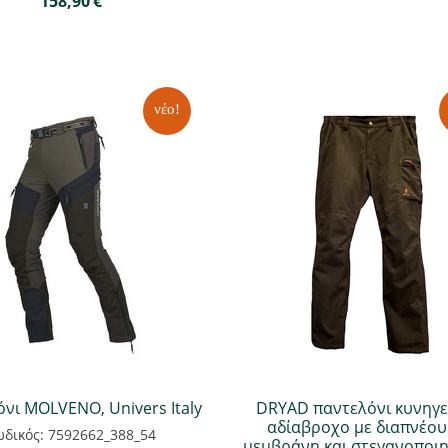
158,90
€
νέο!
νι MOLVENO, Univers Italy
DRYAD παντελόνι κυνηγε
αδίαβροχο με διαπνέο
δικός: 7592662_388_54
μεμβράνη και στεγανοποι