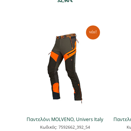
32,90
€
νέο!
Παντελόνι MOLVENO, Univers Italy
Παντελό
Κωδικός: 7592662_392_54
Κω