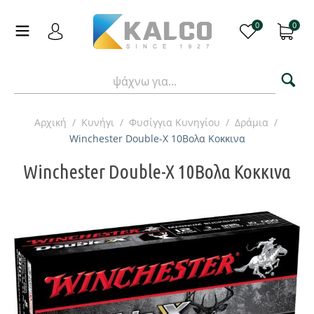
0
0
Αρχική
/
Κυνήγι
/
Φυσίγγια Κυνηγίου
/
Δράμια
/
Winchester Double-X 10Βολα Κοκκινα
Winchester Double-X 10Βολα Κοκκινα