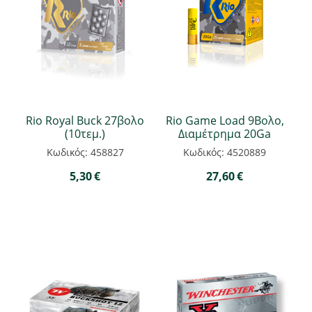
Rio Royal Buck 27βολο
Rio Game Load 9Βολο,
(10τεμ.)
Διαμέτρημα 20Ga
Κωδικός: 458827
Κωδικός: 4520889
5,30
€
27,60
€