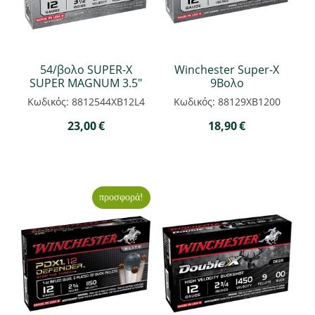
54/βολο SUPER-Χ
Winchester Super-X
SUPER MAGNUM 3.5"
9Βολο
Κωδικός: 8812544XB12L4
Κωδικός: 88129XB1200
23,00
€
18,90
€
προσφορά!