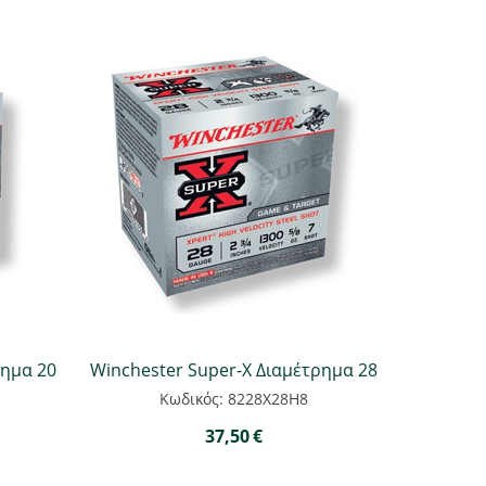
ρημα 20
Winchester Super-X Διαμέτρημα 28
Κωδικός: 8228Χ28Η8
37,50
€