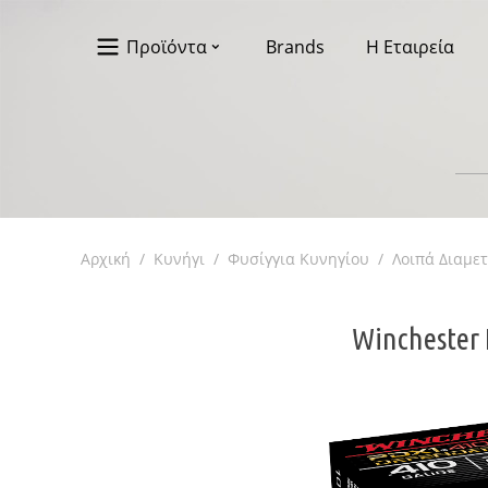
Προϊόντα
Brands
Η Εταιρεία
Αρχική
/
Κυνήγι
/
Φυσίγγια Κυνηγίου
/
Λοιπά Διαμε
Winchester 