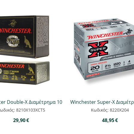
er Double-X Διαμέτρημα 10
Winchester Super-X Διαμέτ
ωδικός: 8210X103XCT5
Κωδικός: 8220Χ204
29,90
€
48,95
€