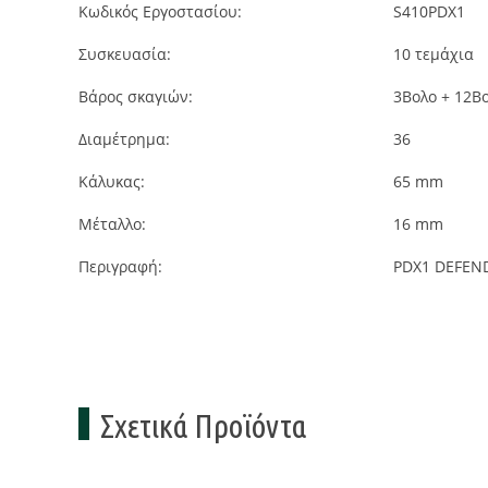
Κωδικός Εργοστασίου:
S410PDX1
Συσκευασία:
10
τεμάχια
Βάρος σκαγιών:
3Βολο + 12Β
Διαμέτρημα:
36
Κάλυκας:
65 mm
Μέταλλο:
16 mm
Περιγραφή:
PDX1 DEFEN
Σχετικά Προϊόντα