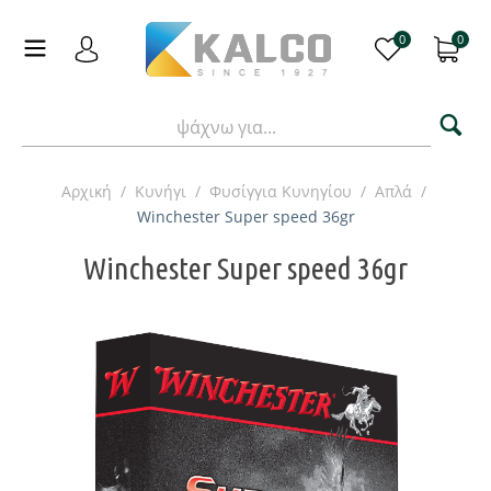
0
0
Αρχική
/
Κυνήγι
/
Φυσίγγια Κυνηγίου
/
Απλά
/
Winchester Super speed 36gr
Winchester Super speed 36gr