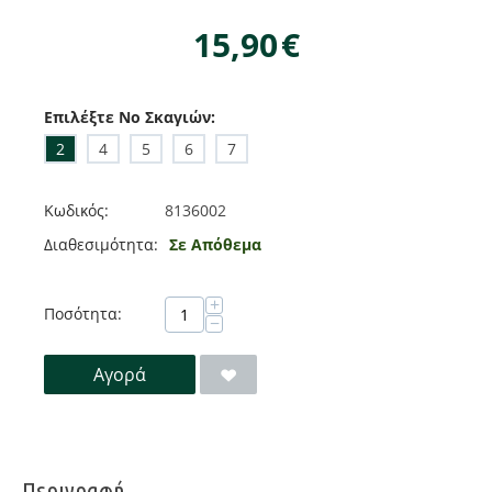
15,90
€
Επιλέξτε No Σκαγιών:
2
4
5
6
7
Κωδικός:
8136002
Διαθεσιμότητα:
Σε Απόθεμα
+
Ποσότητα:
−
Αγορά
Περιγραφή