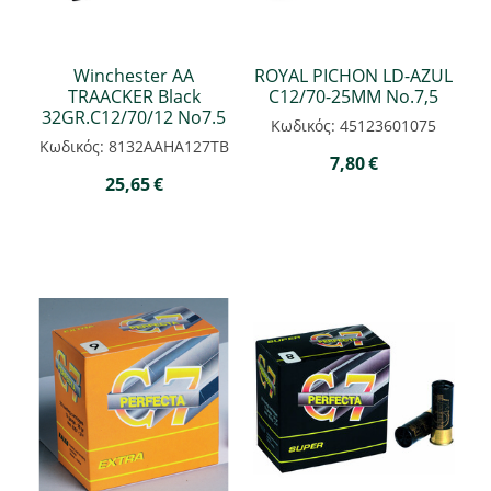
Winchester ΑΑ
ROYAL PICHON LD-AZUL
TRAACKER Black
C12/70-25ΜΜ Νο.7,5
32GR.C12/70/12 Νο7.5
Κωδικός: 45123601075
Κωδικός: 8132ΑΑΗΑ127ΤΒ
7,80
€
25,65
€