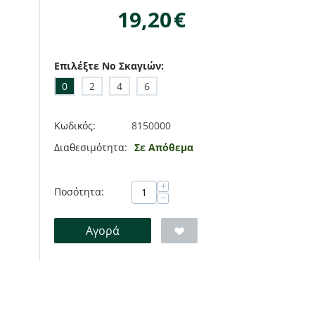
19,20
€
Επιλέξτε No Σκαγιών:
0
2
4
6
Κωδικός:
8150000
Διαθεσιμότητα:
Σε Απόθεμα
+
Ποσότητα:
−
Αγορά