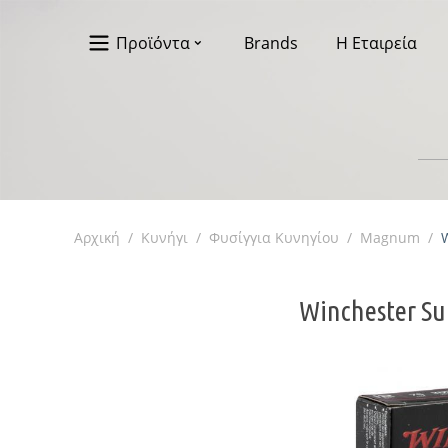
Προϊόντα
Brands
Η Εταιρεία
Αρχική
/
Κυνήγι
/
Φυσίγγια Κυνηγίου
/
Magnum
/
Winchester S