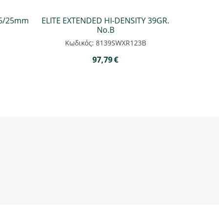
76/25mm
ELITE EXTENDED ΗΙ-DENSITY 39GR.
Νο.Β
Κωδικός: 8139SWXR123B
97,79
€