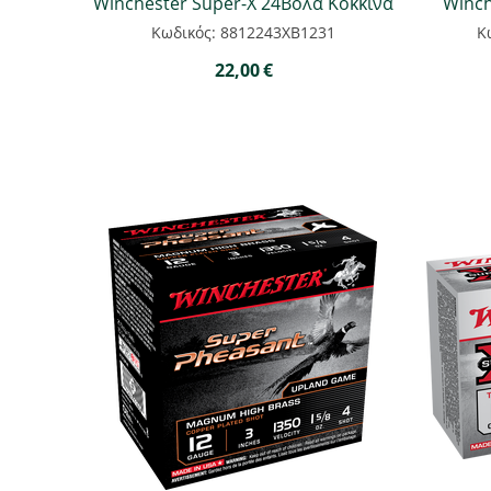
Winchester Super-X 24Βολα Kοκκινα
Winch
Κωδικός: 8812243ΧΒ1231
Κ
22,00
€