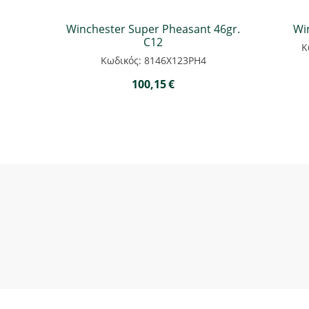
Winchester Super Pheasant 46gr.
Wi
C12
Κ
Κωδικός: 8146Χ123ΡΗ4
100,15
€