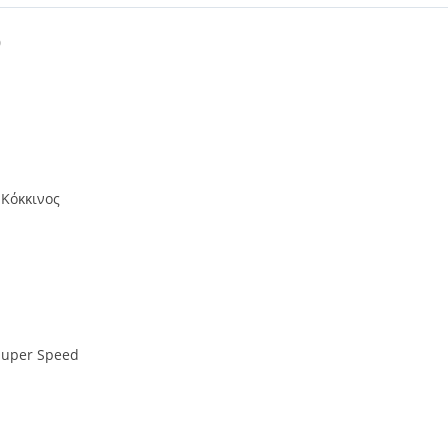
0
, Kόκκινος
Super Speed