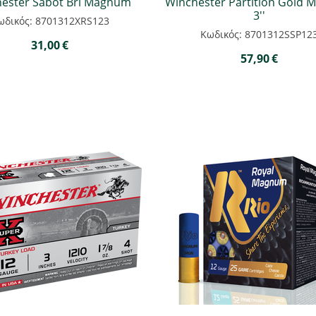
ester Sabot Bri Magnum
Winchester Partition Gold
3''
ωδικός: 8701312XRS123
Κωδικός: 8701312SSP12
31,00
€
57,90
€