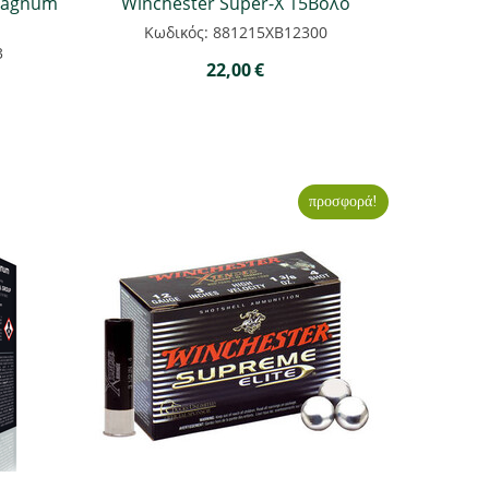
 Magnum
Winchester Super-X 15Βολο
Κωδικός: 881215ΧΒ12300
3
22,00
€
προσφορά!