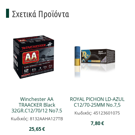
Σχετικά Προϊόντα
Winchester ΑΑ
ROYAL PICHON LD-AZUL
TRAACKER Black
C12/70-25ΜΜ Νο.7,5
32GR.C12/70/12 Νο7.5
Κωδικός: 45123601075
Κωδικός: 8132ΑΑΗΑ127ΤΒ
7,80
€
25,65
€