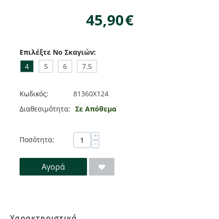
45,90
€
Επιλέξτε No Σκαγιών:
4
5
6
7.5
Κωδικός:
81360Χ124
Διαθεσιμότητα:
Σε Απόθεμα
+
Ποσότητα:
−
Αγορά
Χαρακτηριστικά