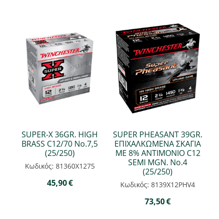
SUPER-Χ 36GR. HIGH
SUPER PHEASANT 39GR.
BRASS C12/70 Νο.7,5
ΕΠΙΧΑΛΚΩΜΕΝΑ ΣΚΑΓΙΑ
(25/250)
ΜΕ 8% ANTIMONIO C12
SEMI MGN. Νο.4
Κωδικός: 81360Χ1275
(25/250)
45,90
€
Κωδικός: 8139X12PHV4
73,50
€