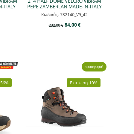
 VIBRAM
214 HALF DOME VELCRO VIBRAM
-ITALY
PEPE ZAMBERLAN MADE-IN-ITALY
Κωδικός: 782140_V9_42
84,00
€
232,00
€
προσφορά!
 56%
Έκπτωση 10%