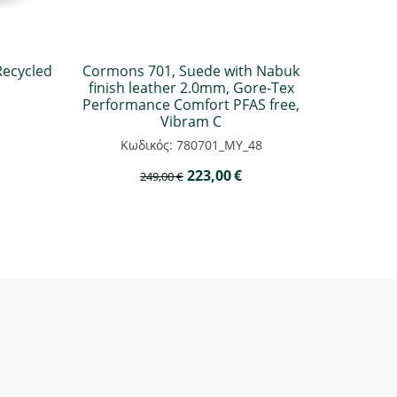
ecycled
Cormons 701, Suede with Nabuk
finish leather 2.0mm, Gore-Tex
Performance Comfort PFAS free,
Vibram C
Κωδικός: 780701_MY_48
223,00
€
249,00
€