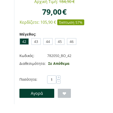
Αρχική Τιμή:
184,90
€
79,00
€
Κερδίζετε:
105,90
€
Έκπτωση 57%
Μέγεθος:
42
43
44
45
46
Κωδικός:
782050_BO_42
Διαθεσιμότητα:
Σε Απόθεμα
+
Ποσότητα:
−
Αγορά