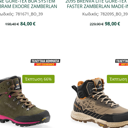
ANE GORE-TEX BOA SYSTEM
2095 BRENVA LITE GORE-TEX
BRAM EXOORE ZAMBERLAN
FASTER ZAMBERLAN MADE-IN
ωδικός: 781671_BO_39
Κωδικός: 782095_BO_39
84,00
€
98,00
€
198,40
€
229,90
€
Έκπτωση 66%
Έκπτωση