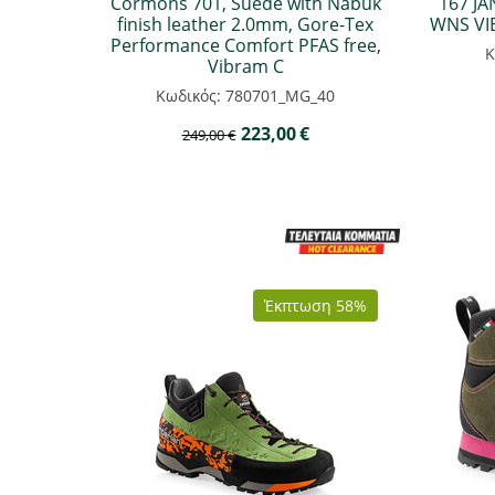
Cormons 701, Suede with Nabuk
167 J
finish leather 2.0mm, Gore-Tex
WNS VI
Performance Comfort PFAS free,
Κ
Vibram C
Κωδικός: 780701_MG_40
223,00
€
249,00
€
Έκπτωση 58%