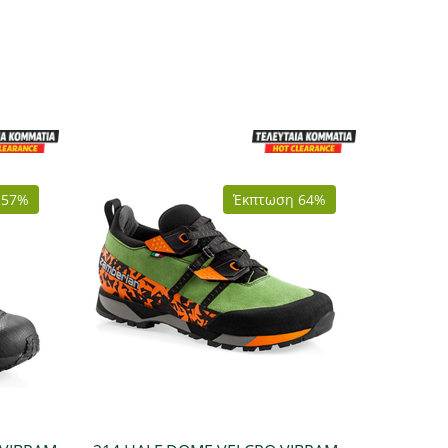
 57%
Έκπτωση 64%