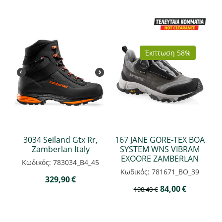
Έκπτωση 58%
3034 Seiland Gtx Rr,
167 JANE GORE-TEX BOA
Zamberlan Italy
SYSTEM WNS VIBRAM
EXOORE ZAMBERLAN
Κωδικός: 783034_B4_45
Κωδικός: 781671_BO_39
329,90
€
84,00
€
198,40
€