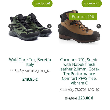
προσφορά!
προσφορά!
Έκπτωση 10%
Wolf Gore-Tex, Beretta
Cormons 701, Suede
Italy
with Nabuk finish
leather 2.0mm, Gore-
Κωδικός: 501012_070I_43
Tex Performance
Comfort PFAS free,
249,95
€
Vibram C
Κωδικός: 780701_MG_40
223,00
€
249,00
€