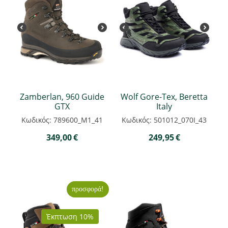
Zamberlan, 960 Guide
Wolf Gore-Tex, Beretta
GTX
Italy
Κωδικός: 789600_M1_41
Κωδικός: 501012_070I_43
349,00
€
249,95
€
προσφορά!
Έκπτωση 10%