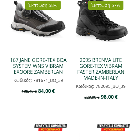
Έκπτωση 58%
Έκπτωση 57%
167 JANE GORE-TEX BOA
2095 BRENVA LITE
SYSTEM WNS VIBRAM
GORE-TEX VIBRAM
EXOORE ZAMBERLAN
FASTER ZAMBERLAN
MADE-IN-ITALY
Κωδικός: 781671_BO_39
Κωδικός: 782095_BO_39
84,00
€
198,40
€
98,00
€
229,90
€