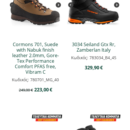
Cormons 701, Suede
3034 Seiland Gtx Rr,
with Nabuk finish
Zamberlan Italy
leather 2.0mm, Gore-
Κωδικός: 783034_B4_45
Tex Performance
Comfort PFAS free,
329,90
€
Vibram C
Κωδικός: 780701_MG_40
223,00
€
249,00
€