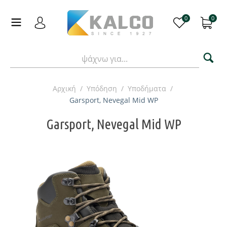
0
0
Αρχική
/
Υπόδηση
/
Υποδήματα
/
Garsport, Nevegal Mid WP
Garsport, Nevegal Mid WP