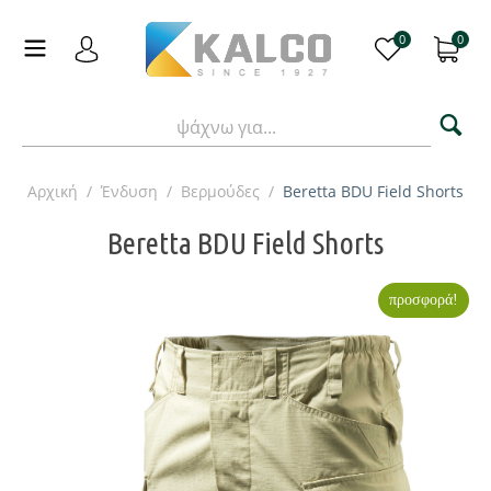
0
0
Αρχική
/
Ένδυση
/
Βερμούδες
/
Beretta BDU Field Shorts
Beretta BDU Field Shorts
προσφορά!