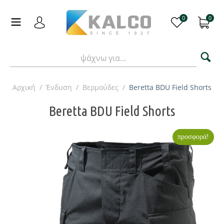
0
0
Αρχική
/
Ένδυση
/
Βερμούδες
/
Beretta BDU Field Shorts
Beretta BDU Field Shorts
προσφορά!