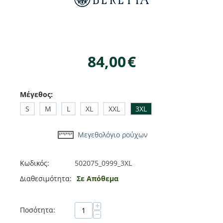
84,00
€
Μέγεθος:
S
M
L
XL
XXL
3XL
Μεγεθολόγιο ρούχων
Κωδικός:
502075_0999_3XL
Διαθεσιμότητα:
Σε Απόθεμα
+
Ποσότητα:
−