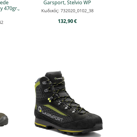
uede
Garsport, Stelvio WP
 470gr.,
Κωδικός: 732020_0102_38
132,90
€
42