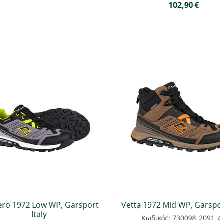
102,90
€
ero 1972 Low WP, Garsport
Vetta 1972 Mid WP, Garspor
Italy
Κωδικός: 730098_2091_