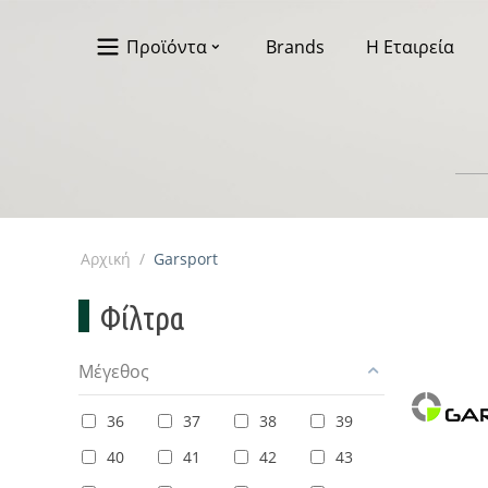
Προϊόντα
Brands
Η Εταιρεία
Αρχική
/
Garsport
Φίλτρα
Μέγεθος
36
37
38
39
40
41
42
43