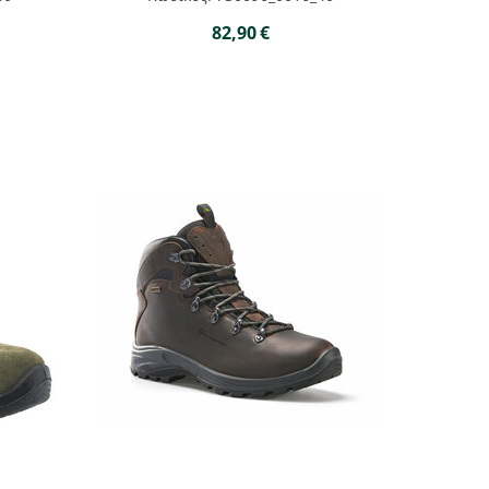
82,90
€