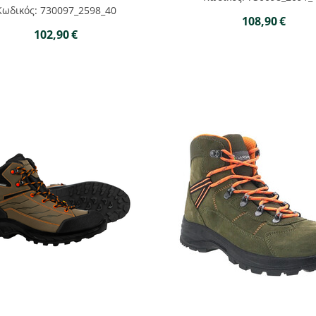
Κωδικός: 730097_2598_40
108,90
€
102,90
€