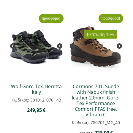
προσφορά!
προσφορά!
Έκπτωση 10%
Wolf Gore-Tex, Beretta
Cormons 701, Suede
Italy
with Nabuk finish
leather 2.0mm, Gore-
Κωδικός: 501012_070I_43
Tex Performance
Comfort PFAS free,
249,95
€
Vibram C
Κωδικός: 780701_MG_40
223,00
€
249,00
€