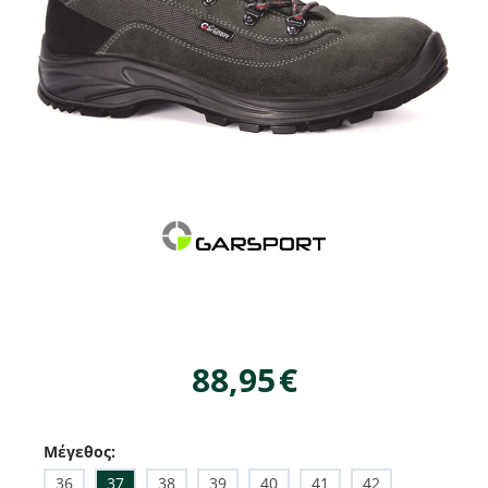
88,95
€
Μέγεθος:
36
37
38
39
40
41
42