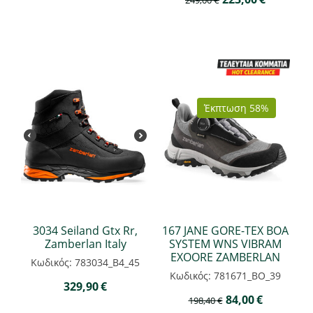
Έκπτωση 58%
3034 Seiland Gtx Rr,
167 JANE GORE-TEX BOA
Zamberlan Italy
SYSTEM WNS VIBRAM
EXOORE ZAMBERLAN
Κωδικός: 783034_B4_45
Κωδικός: 781671_BO_39
329,90
€
84,00
€
198,40
€