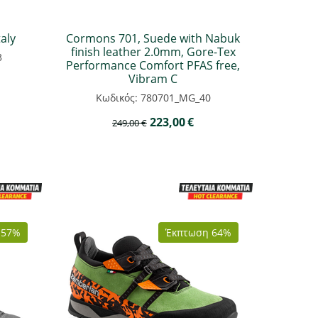
aly
Cormons 701, Suede with Nabuk
finish leather 2.0mm, Gore-Tex
3
Performance Comfort PFAS free,
Vibram C
Κωδικός: 780701_MG_40
223,00
€
249,00
€
 57%
Έκπτωση 64%