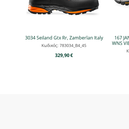
3034 Seiland Gtx Rr, Zamberlan Italy
167 J
WNS VI
Κωδικός: 783034_B4_45
Κ
329,90
€