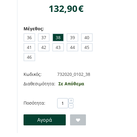
132,90
€
Μέγεθος:
36
37
38
39
40
41
42
43
44
45
46
Κωδικός:
732020_0102_38
Διαθεσιμότητα:
Σε Απόθεμα
+
Ποσότητα:
−
Αγορά