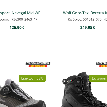
sport, Nevegal Mid WP
Wolf Gore-Tex, Beretta It
δικός: 736300_2463_47
Κωδικός: 501012_070I_4
126,90
€
249,95
€
Έκπτωση 58%
Έκπτωση