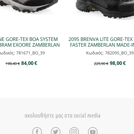
ANE GORE-TEX BOA SYSTEM
2095 BRENVA LITE GORE-TEX
BRAM EXOORE ZAMBERLAN
FASTER ZAMBERLAN MADE-IN
ωδικός: 781671_BO_39
Κωδικός: 782095_BO_39
84,00
€
98,00
€
198,40
€
229,90
€
ακολουθήστε μας στα social media