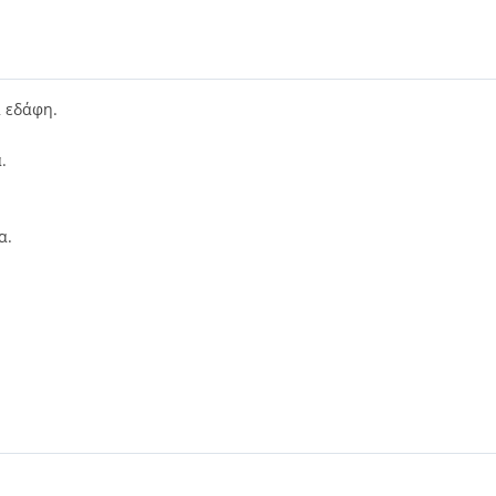
α εδάφη.
.
α.