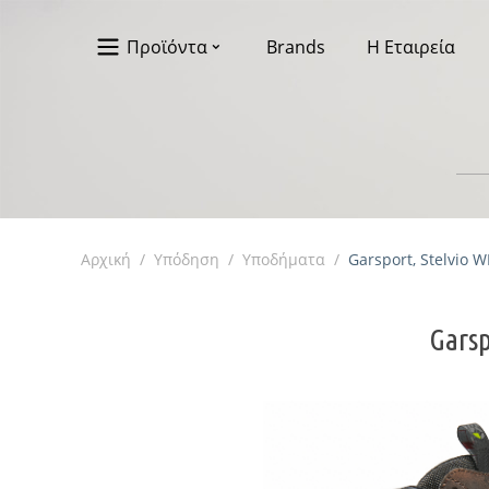
Προϊόντα
Brands
Η Εταιρεία
Αρχική
/
Υπόδηση
/
Υποδήματα
/
Garsport, Stelvio W
Garsp