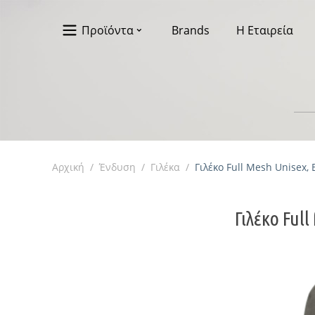
Προϊόντα
Brands
Η Εταιρεία
Αρχική
/
Ένδυση
/
Γιλέκα
/
Γιλέκο Full Mesh Unisex, 
Γιλέκο Full