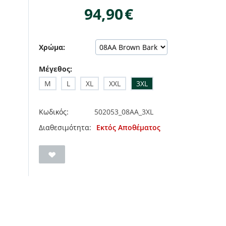
94,90
€
Χρώμα:
Μέγεθος:
M
L
XL
XXL
3XL
Κωδικός:
502053_08AA_3XL
Διαθεσιμότητα:
Εκτός Αποθέματος