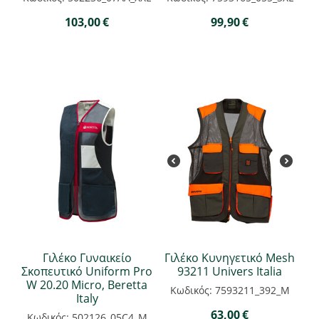
103,00
€
99,90
€
Γιλέκο Γυναικείο
Γιλέκο Κυνηγετικό Mesh
Σκοπευτικό Uniform Pro
93211 Univers Italia
W 20.20 Micro, Beretta
Κωδικός: 7593211_392_M
Italy
63,00
€
Κωδικός: 502126_05C4_M