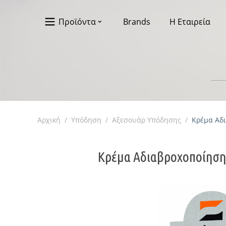
Προϊόντα
Brands
Η Εταιρεία
Αρχική
/
Υπόδηση
/
Αξεσουάρ Υπόδησης
/
Κρέμα Αδι
Κρέμα Αδιαβροχοποίησης