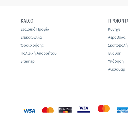
KALCO
ΠΡΟΪΟΝΤ
Εταιρικό Προφίλ
Κυνήγι
Επικοινωνία
Αεροβόλα
Όροι Χρήσης
Σκοποβολή
Πολιτική Απορρήτου
Ένδυση
Sitemap
Υπόδηση
Αξεσουάρ
© 2011 - 2026 KALCO |
CREATED BY WISEBIT