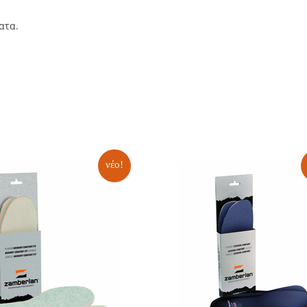
ατα.
νέο!