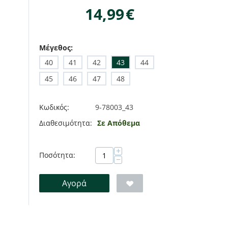
14,99
€
Μέγεθος:
40
41
42
43
44
45
46
47
48
Κωδικός:
9-78003_43
Διαθεσιμότητα:
Σε Απόθεμα
+
Ποσότητα:
−
Αγορά