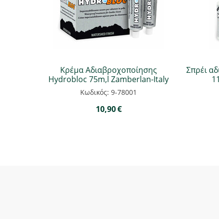
Κρέμα Αδιαβροχοποίησης
Σπρέι α
Hydrobloc 75m,l Zamberlan-Italy
1
Κωδικός: 9-78001
10,90
€