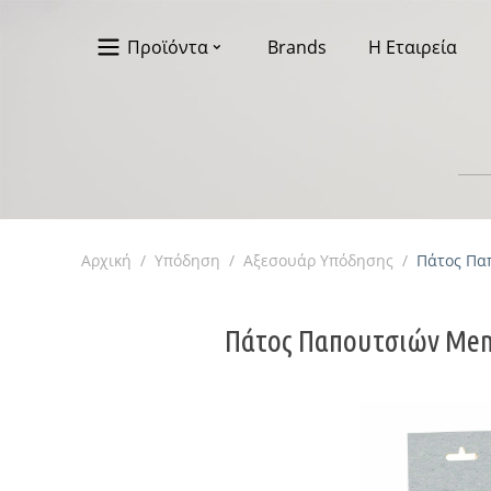
Προϊόντα
Brands
Η Εταιρεία
Αρχική
/
Υπόδηση
/
Αξεσουάρ Υπόδησης
/
Πάτος Παπ
Πάτος Παπουτσιών Memo