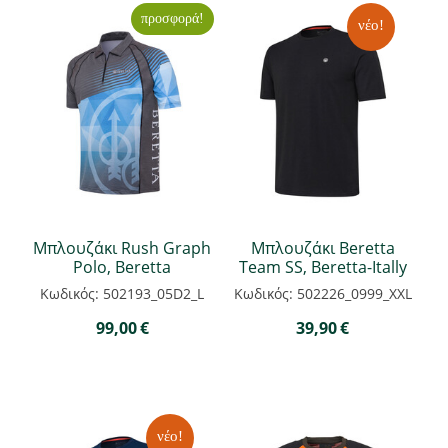
προσφορά!
νέο!
Μπλουζάκι Rush Graph
Μπλουζάκι Beretta
Polo, Beretta
Team SS, Beretta-Itally
Κωδικός: 502193_05D2_L
Κωδικός: 502226_0999_XXL
99,00
€
39,90
€
νέο!