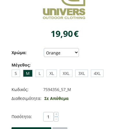
19,90
€
Χρώμα:
Μέγεθος:
S
M
L
XL
XXL
3XL
4XL
Κωδικός:
7594356_57_M
Διαθεσιμότητα:
Σε Απόθεμα
+
Ποσότητα:
−