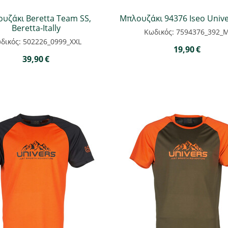
υζάκι Beretta Team SS,
Μπλουζάκι 94376 Iseo Univer
Beretta-Itally
Κωδικός: 7594376_392_
δικός: 502226_0999_XXL
19,90
€
39,90
€