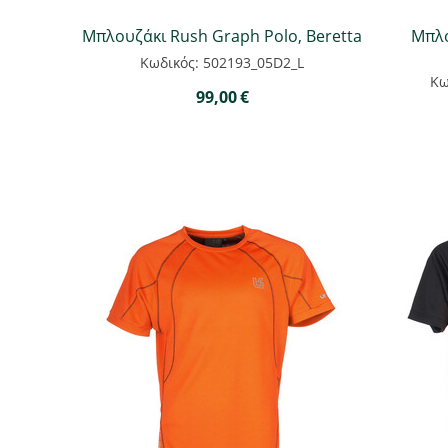
Μπλουζάκι Rush Graph Polo, Beretta
Μπλο
Κωδικός: 502193_05D2_L
Κω
99,00
€