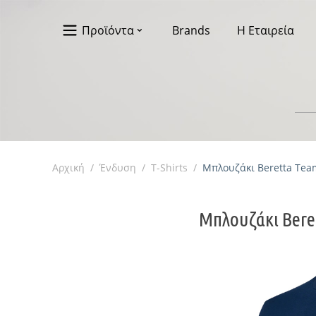
Προϊόντα
Brands
Η Εταιρεία
Αρχική
/
Ένδυση
/
T-Shirts
/
Μπλουζάκι Beretta Team 
Μπλουζάκι Beret