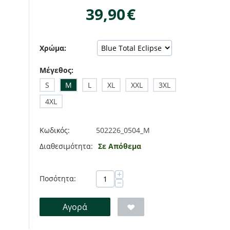
39,90
€
Χρώμα:
Μέγεθος:
S
M
L
XL
XXL
3XL
4XL
Κωδικός:
502226_0504_M
Διαθεσιμότητα:
Σε Απόθεμα
+
Ποσότητα:
−
Αγορά