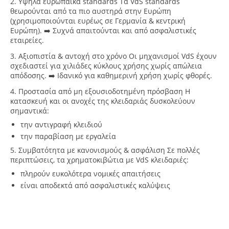
2. Υψηλά ευρωπαϊκά
standards
Τα VdS standards
θεωρούνται από τα πιο αυστηρά στην Ευρώπη
(χρησιμοποιούνται ευρέως σε Γερμανία & κεντρική
Ευρώπη). ➡️ Συχνά απαιτούνται και από ασφαλιστικές
εταιρείες.
3. Αξιοπιστία & αντοχή στο χρόνο
Οι μηχανισμοί VdS έχουν
σχεδιαστεί για χιλιάδες κύκλους χρήσης χωρίς απώλεια
απόδοσης. ➡️ Ιδανικό για καθημερινή χρήση χωρίς φθορές.
4. Προστασία από μη εξουσιοδοτημένη πρόσβαση
Η
κατασκευή και οι ανοχές της κλειδαριάς δυσκολεύουν
σημαντικά:
την αντιγραφή κλειδιού
την παραβίαση με εργαλεία
5. Συμβατότητα με κανονισμούς & ασφάλιση
Σε πολλές
περιπτώσεις, τα χρηματοκιβώτια με VdS κλειδαριές:
πληρούν ευκολότερα νομικές απαιτήσεις
είναι αποδεκτά από ασφαλιστικές καλύψεις