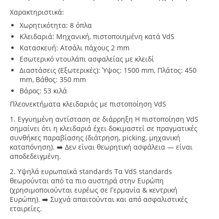
Χαρακτηριστικά:
Χωρητικότητα: 8 όπλα
Κλειδαριά: Μηχανική, πιστοποιημένη κατά VdS
Κατασκευή: Ατσάλι πάχους 2 mm
Εσωτερικό ντουλάπι ασφαλείας με κλειδί
Διαστάσεις (Εξωτερικές): Ύψος: 1500 mm, Πλάτος: 450
mm, Βάθος: 350 mm
Βάρος: 53 κιλά
Πλεονεκτήματα κλειδαριάς με πιστοποίηση
VdS
1. Εγγυημένη αντίσταση σε διάρρηξη
Η πιστοποίηση VdS
σημαίνει ότι η κλειδαριά έχει δοκιμαστεί σε πραγματικές
συνθήκες παραβίασης (διάτρηση, picking, μηχανική
καταπόνηση). ➡️ Δεν είναι θεωρητική ασφάλεια — είναι
αποδεδειγμένη.
2. Υψηλά ευρωπαϊκά
standards
Τα VdS standards
θεωρούνται από τα πιο αυστηρά στην Ευρώπη
(χρησιμοποιούνται ευρέως σε Γερμανία & κεντρική
Ευρώπη). ➡️ Συχνά απαιτούνται και από ασφαλιστικές
εταιρείες.