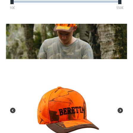
10
€
550
€