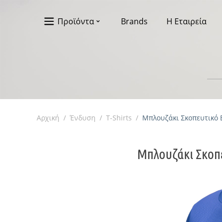
Προϊόντα
Brands
Η Εταιρεία
Αρχική
/
Ένδυση
/
T-Shirts
/
Μπλουζάκι Σκοπευτικό Be
Μπλουζάκι Σκοπευ