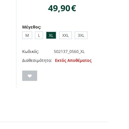
49,90
€
Μέγεθος:
M
L
XL
XXL
3XL
Κωδικός:
502137_0560_XL
Διαθεσιμότητα:
Εκτός Αποθέματος