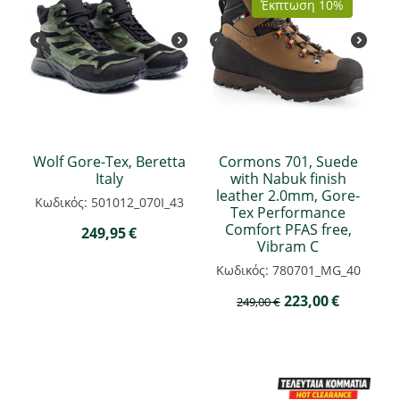
Έκπτωση 10%
Wolf Gore-Tex, Beretta
Cormons 701, Suede
Italy
with Nabuk finish
leather 2.0mm, Gore-
Κωδικός: 501012_070I_43
Tex Performance
Comfort PFAS free,
249,95
€
Vibram C
Κωδικός: 780701_MG_40
223,00
€
249,00
€