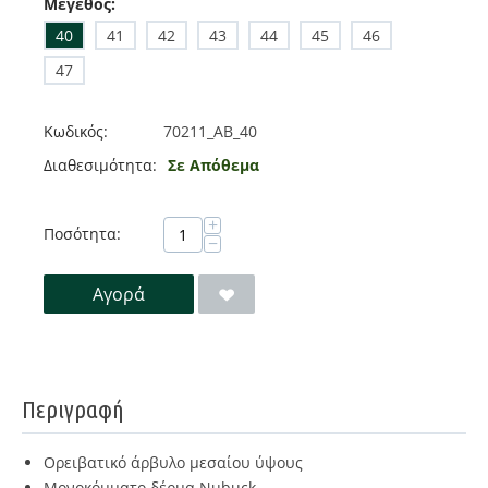
Μέγεθος:
40
41
42
43
44
45
46
47
Κωδικός:
70211_AB_40
Διαθεσιμότητα:
Σε Απόθεμα
+
Ποσότητα:
−
Αγορά
Περιγραφή
Ορειβατικό άρβυλο μεσαίου ύψους
Μονοκόμματο δέρμα Nubuck