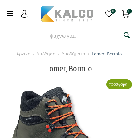
0
0
Αρχική
/
Υπόδηση
/
Υποδήματα
/
Lomer, Bormio
Lomer, Bormio
προσφορά!