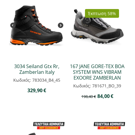
Έκπτωση 58%
3034 Seiland Gtx Rr,
167 JANE GORE-TEX BOA
Zamberlan Italy
SYSTEM WNS VIBRAM
EXOORE ZAMBERLAN
Κωδικός: 783034_B4_45
Κωδικός: 781671_BO_39
329,90
€
84,00
€
198,40
€