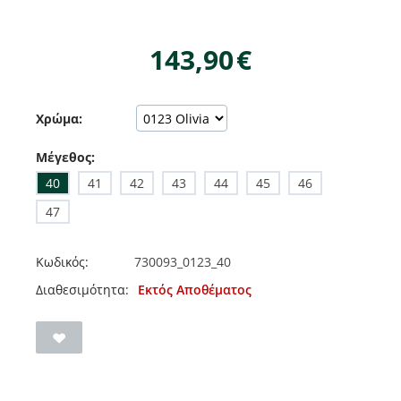
143,90
€
Χρώμα:
Μέγεθος:
40
41
42
43
44
45
46
47
Κωδικός:
730093_0123_40
Διαθεσιμότητα:
Εκτός Αποθέματος