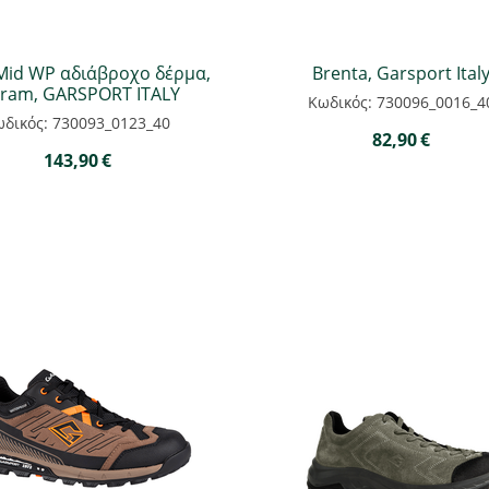
Mid WP αδιάβροχο δέρμα,
Brenta, Garsport Ital
bram, GARSPORT ITALY
Κωδικός: 730096_0016_4
δικός: 730093_0123_40
82,90
€
143,90
€