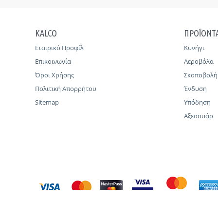
KALCO
ΠΡΟΪΟΝΤ
Εταιρικό Προφίλ
Κυνήγι
Επικοινωνία
Αεροβόλα
Όροι Χρήσης
Σκοποβολή
Πολιτική Απορρήτου
Ένδυση
Sitemap
Υπόδηση
Αξεσουάρ
© 2011 - 2026 KALCO |
CREATED BY WISEBIT