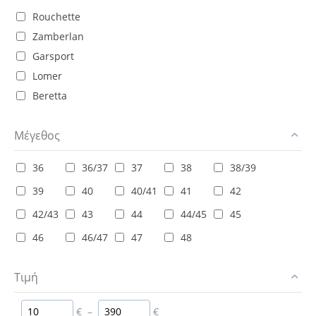
Rouchette
Zamberlan
Garsport
Lomer
Beretta
Μέγεθος
36
36/37
37
38
38/39
39
40
40/41
41
42
42/43
43
44
44/45
45
46
46/47
47
48
Τιμή
€
–
€