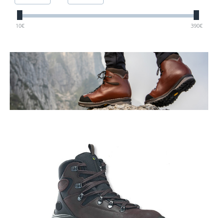
10
€
390
€