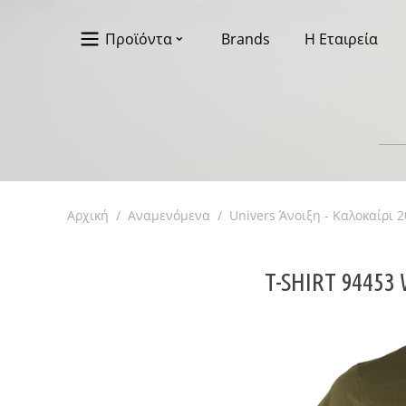
Προϊόντα
Brands
Η Εταιρεία
Αρχική
/
Αναμενόμενα
/
Univers Άνοιξη - Καλοκαίρι 
T-SHIRT 94453