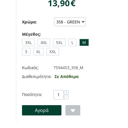
13,90
€
Χρώμα:
Μέγεθος:
3XL
4XL
5XL
L
M
S
XL
XXL
Κωδικός:
7594453_358_M
Διαθεσιμότητα:
Σε Απόθεμα
+
Ποσότητα:
−
Αγορά