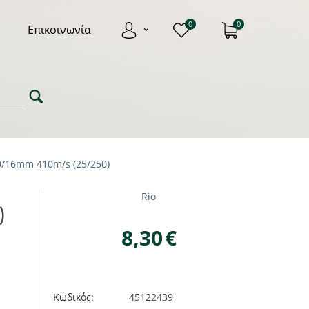
0
0
Επικοινωνία
0/16mm 410m/s (25/250)
Rio
)
8,30
€
Κωδικός:
45122439