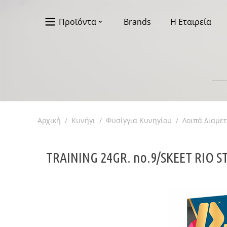
Προϊόντα
Brands
Η Εταιρεία
Αρχική
/
Κυνήγι
/
Φυσίγγια Κυνηγίου
/
Λοιπά Διαμε
TRAINING 24GR. no.9/SKEET RIO S